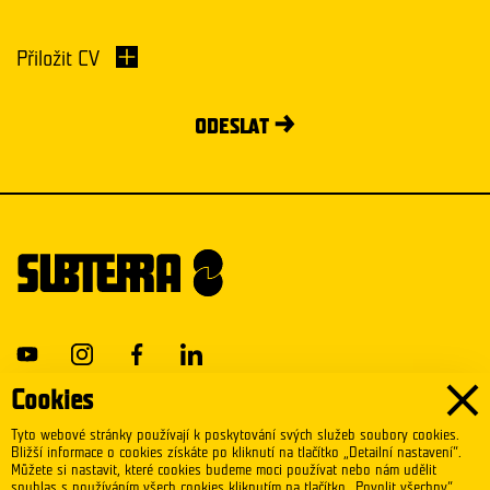
Přiložit CV
ODESLAT
Cookies
Studenti a absolventi
Subterra.cz
Tyto webové stránky používají k poskytování svých služeb soubory cookies.
Bližší informace o cookies získáte po kliknutí na tlačítko „Detailní nastavení“.
Zkušení pracovníci
Můžete si nastavit, které cookies budeme moci používat nebo nám udělit
souhlas s používáním všech cookies kliknutím na tlačítko „Povolit všechny“.